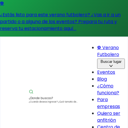
⚽
¿Estás listo para este verano futbolero? ¿Vas a ir a un
partido o a alguno de los eventos?
Prepara tu ruta y
reserva tu estacionamiento aquí.
.
⚽ Verano
Futbolero
Buscar lugar
Eventos
Blog
¿Cómo
funciona?
¿Donde buscas?
Para
¿Cuando deseas ingresar?
¿Qué tamaño de
empresas
vehículo?
Quiero ser
anfitrión
Centro de