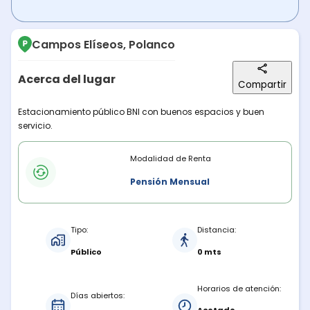
Campos Elíseos, Polanco
Acerca del lugar
Compartir
Descripción del lugar
Estacionamiento público BNI con buenos espacios y buen
servicio.
Modalidades de renta
Modalidad de Renta
Pensión Mensual
Características del estacionamiento
Tipo:
Distancia:
Público
0 mts
Horarios de atención:
Días abiertos: