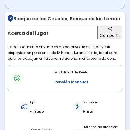
Bosque de los Ciruelos, Bosque de las Lomas
Acerca del lugar
Compartir
Descripción del lugar
Estacionamiento privado en corporativo de oficinas Renta
disponible en pensiones de 12 horas durante el día, ideal para
quienes trabajan en la zona. Estacionamiento techado con
seguridad. Es independiente, por lo que puedes llevarte la llave.
Modalidades de renta
Cuenta con baños básicos.
Modalidad de Renta
Pensión Mensual
Características del estacionamiento
Tipo:
Distancia:
Privado
0 mts
Horarios de atención:
Días abiertos: