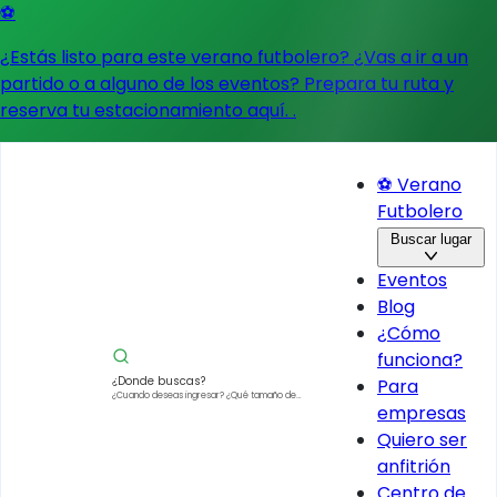
⚽
¿Estás listo para este verano futbolero? ¿Vas a ir a un
partido o a alguno de los eventos?
Prepara tu ruta y
reserva tu estacionamiento aquí.
.
⚽ Verano
Futbolero
Buscar lugar
Eventos
Blog
¿Cómo
funciona?
¿Donde buscas?
Para
¿Cuando deseas ingresar?
¿Qué tamaño de
empresas
vehículo?
Quiero ser
anfitrión
Centro de