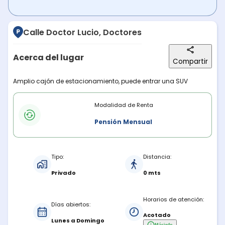
Calle Doctor Lucio, Doctores
Acerca del lugar
Compartir
Descripción del lugar
Amplio cajón de estacionamiento, puede entrar una SUV
Modalidades de renta
Modalidad de Renta
Pensión Mensual
Características del estacionamiento
Tipo:
Distancia:
Privado
0 mts
Horarios de atención:
Días abiertos:
Acotado
Lunes a Domingo
Más
info