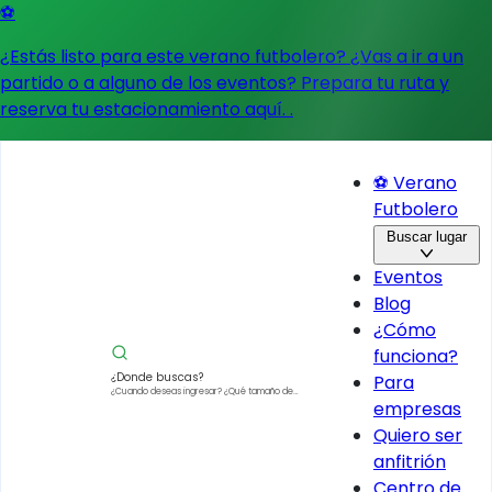
⚽
¿Estás listo para este verano futbolero? ¿Vas a ir a un
partido o a alguno de los eventos?
Prepara tu ruta y
reserva tu estacionamiento aquí.
.
⚽ Verano
Futbolero
Buscar lugar
Eventos
Blog
¿Cómo
funciona?
¿Donde buscas?
Para
¿Cuando deseas ingresar?
¿Qué tamaño de
empresas
vehículo?
Quiero ser
anfitrión
Centro de