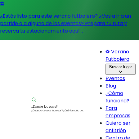
⚽
¿Estás listo para este verano futbolero? ¿Vas a ir a un
partido o a alguno de los eventos?
Prepara tu ruta y
reserva tu estacionamiento aquí.
.
⚽ Verano
Futbolero
Buscar lugar
Eventos
Blog
¿Cómo
funciona?
¿Donde buscas?
Para
¿Cuando deseas ingresar?
¿Qué tamaño de
empresas
vehículo?
Quiero ser
anfitrión
Centro de