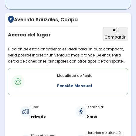
Avenida Sauzales, Coapa
Acerca del lugar
Compartir
Descripción del lugar
El cajon de estacionamiento es ideal para un auto compacto,
seria posible ingresar un vehiculo mas grande. Se encuentra
cerca de conexiones principales con otros tipos de transporte,
consultorios medicos y plazas ubicadas al sur.
Modalidades de renta
Modalidad de Renta
Pensión Mensual
Características del estacionamiento
Tipo:
Distancia:
Privado
0 mts
Horarios de atención:
Días abiertos: