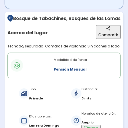
Bosque de Tabachines, Bosques de las Lomas
Acerca del lugar
Compartir
Descripción del lugar
Techado, seguridad. Camaras de vigilancia Sin coches a lado
Modalidades de renta
Modalidad de Renta
Pensión Mensual
Características del estacionamiento
Tipo:
Distancia:
Privado
0 mts
Horarios de atención:
Días abiertos:
Amplio
Lunes a Domingo
Más
info