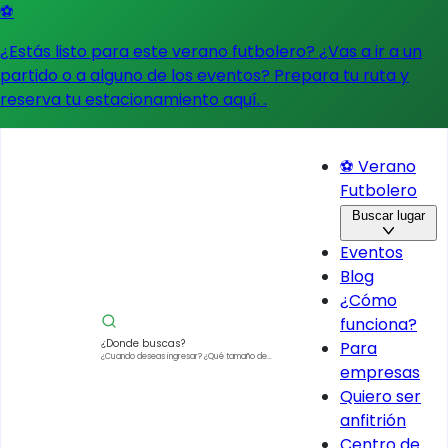
⚽
¿Estás listo para este verano futbolero? ¿Vas a ir a un
partido o a alguno de los eventos?
Prepara tu ruta y
reserva tu estacionamiento aquí.
.
⚽ Verano
Futbolero
Buscar lugar
Eventos
Blog
¿Cómo
funciona?
¿Donde buscas?
Para
¿Cuando deseas ingresar?
¿Qué tamaño de
empresas
vehículo?
Quiero ser
anfitrión
Centro de