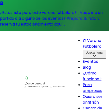
⚽
¿Estás listo para este verano futbolero? ¿Vas a ir a un
partido o a alguno de los eventos?
Prepara tu ruta y
reserva tu estacionamiento aquí.
.
⚽ Verano
Futbolero
Buscar lugar
Eventos
Blog
¿Cómo
funciona?
¿Donde buscas?
Para
¿Cuando deseas ingresar?
¿Qué tamaño de
empresas
vehículo?
Quiero ser
anfitrión
Centro de