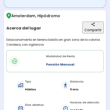
Ámsterdam, Hipódromo
Acerca del lugar
Compartir
Descripción del lugar
Estacionamiento en terreno baldío en gran zona de la colonia
Condesa, con vigilancia.
Modalidades de renta
Modalidad de Renta
Pensión Mensual
Características del estacionamiento
Tipo:
Distancia:
Público
0 mts
Horarios de atención:
Días abiertos: