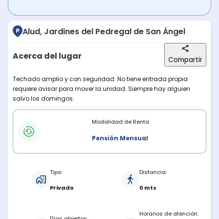
Alud, Jardines del Pedregal de San Ángel
Acerca del lugar
Compartir
Descripción del lugar
Techado amplio y con seguridad. No tiene entrada propia
requiere avisar para mover la unidad. Siempre hay alguien
salvo los domingos.
Modalidades de renta
Modalidad de Renta
Pensión Mensual
Características del estacionamiento
Tipo:
Distancia:
Privado
0 mts
Horarios de atención:
Días abiertos: