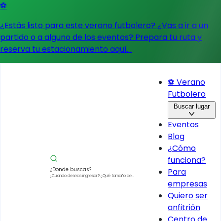
⚽
¿Estás listo para este verano futbolero? ¿Vas a ir a un
partido o a alguno de los eventos?
Prepara tu ruta y
reserva tu estacionamiento aquí.
.
⚽ Verano
Futbolero
Buscar lugar
Eventos
Blog
¿Cómo
funciona?
¿Donde buscas?
Para
¿Cuando deseas ingresar?
¿Qué tamaño de
empresas
vehículo?
Quiero ser
anfitrión
Centro de