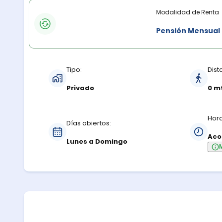
Modalidades de renta
Modalidad de Renta
Pensión Mensual
Características del estacionamiento
Tipo:
Dist
Privado
0 m
Hora
Días abiertos:
Aco
Lunes a Domingo