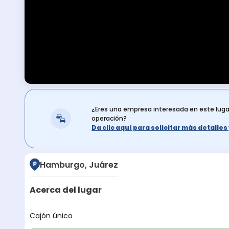
¿Eres una empresa interesada en este lug
operación?
Da clic aquí para solicitar más detalle
Hamburgo, Juárez
Acerca del lugar
Descripción del lugar
Cajón único