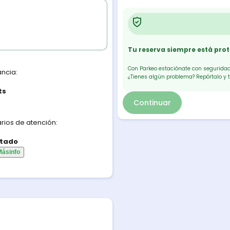
Tu reserva siempre está pro
Con Parkeo estaciónate con seguridad.
ancia:
¿Tienes algún problema? Repórtalo y 
ts
Continuar
rios de atención:
tado
Más
info