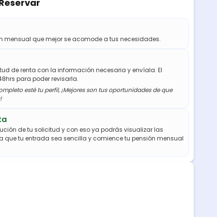
 Reservar
ión mensual que mejor se acomode a tus necesidades.
citud de renta con la información necesaria y envíala. El
48hrs para poder revisarla.
mpleto esté tu perfil, ¡Mejores son tus oportunidades de que
!
ta
ución de tu solicitud y con eso ya podrás visualizar las
a que tu entrada sea sencilla y comience tu pensión mensual