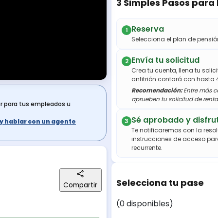
3 Simples Pasos para
Reserva
1
Selecciona el plan de pens
Envía tu solicitud
2
Crea tu cuenta, llena tu soli
anfitrión contará con hasta 
Recomendación:
Entre más co
aprueben tu solicitud de renta
ar para tus empleados u
Sé aprobado y disfru
3
s y hablar con un agente
Te notificaremos con la resol
instrucciones de acceso par
recurrente.
Selecciona tu pase
Compartir
(0 disponibles)