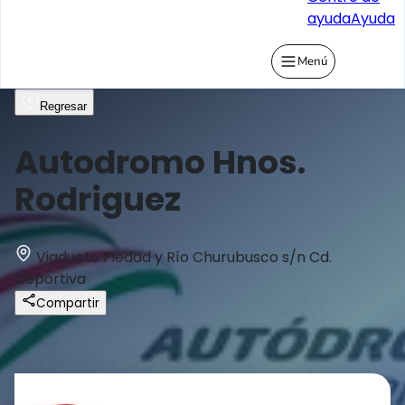
ayuda
Ayuda
Menú
Regresar
Autodromo Hnos.
Rodriguez
Viaducto Piedad y Río Churubusco s/n Cd.
Deportiva
Compartir