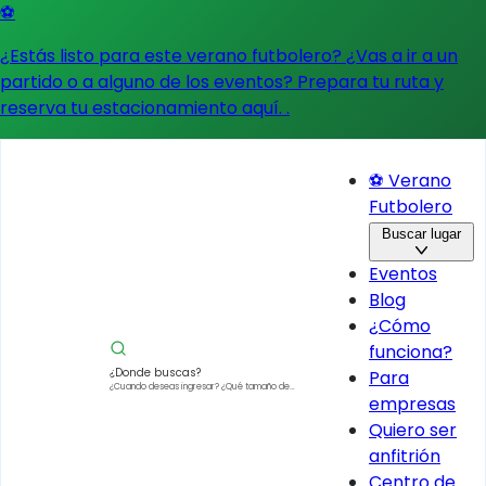
⚽
¿Estás listo para este verano futbolero? ¿Vas a ir a un
partido o a alguno de los eventos?
Prepara tu ruta y
reserva tu estacionamiento aquí.
.
⚽ Verano
Futbolero
Buscar lugar
Eventos
Blog
¿Cómo
funciona?
¿Donde buscas?
Para
¿Cuando deseas ingresar?
¿Qué tamaño de
empresas
vehículo?
Quiero ser
anfitrión
Centro de