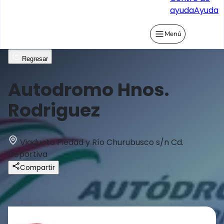
ayuda
Ayuda
Menú
Regresar
Autodromo Hnos.
Rodriguez
Viaducto Piedad y Río Churubusco s/n Cd.
Deportiva
Compartir