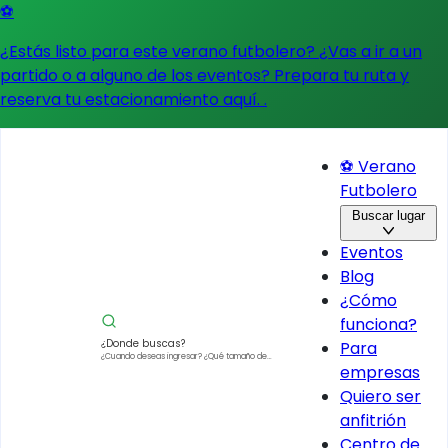
⚽
¿Estás listo para este verano futbolero? ¿Vas a ir a un
partido o a alguno de los eventos?
Prepara tu ruta y
reserva tu estacionamiento aquí.
.
⚽ Verano
Futbolero
Buscar lugar
Eventos
Blog
¿Cómo
funciona?
¿Donde buscas?
Para
¿Cuando deseas ingresar?
¿Qué tamaño de
empresas
vehículo?
Quiero ser
anfitrión
Centro de