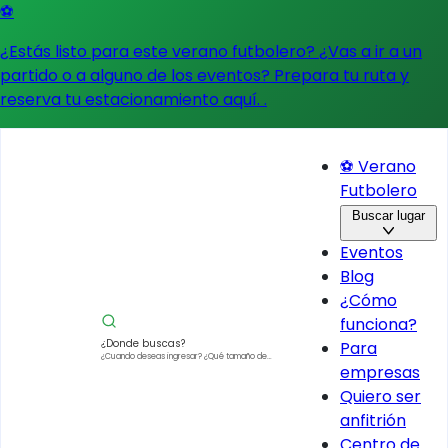
⚽
¿Estás listo para este verano futbolero? ¿Vas a ir a un
partido o a alguno de los eventos?
Prepara tu ruta y
reserva tu estacionamiento aquí.
.
⚽ Verano
Futbolero
Buscar lugar
Eventos
Blog
¿Cómo
funciona?
¿Donde buscas?
Para
¿Cuando deseas ingresar?
¿Qué tamaño de
empresas
vehículo?
Quiero ser
anfitrión
Centro de