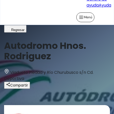
ayuda
Ayuda
Menú
Regresar
Autodromo Hnos.
Rodriguez
Viaducto Piedad y Río Churubusco s/n Cd.
Deportiva
Compartir