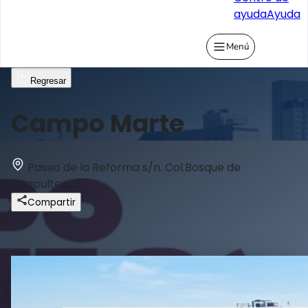
ayuda
Ayuda
Menú
Regresar
Campo Marte
Paseo de la Reforma s/n. Col.Bosque de
Chapultepec
Compartir