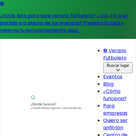
⚽
¿Estás listo para este verano futbolero? ¿Vas a ir a un
partido o a alguno de los eventos?
Prepara tu ruta y
reserva tu estacionamiento aquí.
.
⚽ Verano
Futbolero
Buscar lugar
Eventos
Blog
¿Cómo
funciona?
¿Donde buscas?
Para
¿Cuando deseas ingresar?
¿Qué tamaño de
empresas
vehículo?
Quiero ser
anfitrión
Centro de