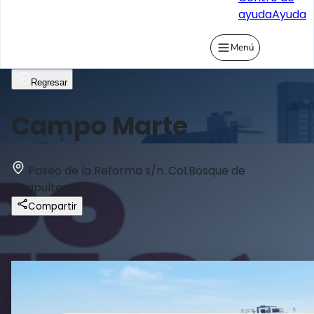
ayuda
Ayuda
Menú
Regresar
Campo Marte
Paseo de la Reforma s/n. Col.Bosque de
Chapultepec
Compartir