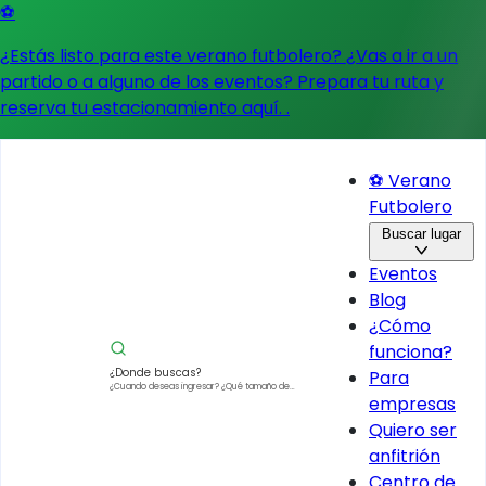
⚽
¿Estás listo para este verano futbolero? ¿Vas a ir a un
partido o a alguno de los eventos?
Prepara tu ruta y
reserva tu estacionamiento aquí.
.
⚽ Verano
Futbolero
Buscar lugar
Eventos
Blog
¿Cómo
funciona?
¿Donde buscas?
Para
¿Cuando deseas ingresar?
¿Qué tamaño de
empresas
vehículo?
Quiero ser
anfitrión
Centro de