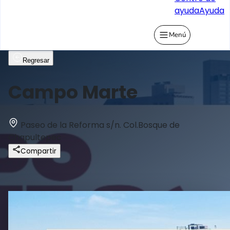
ayuda
Ayuda
Menú
Regresar
Campo Marte
Paseo de la Reforma s/n. Col.Bosque de
Chapultepec
Compartir