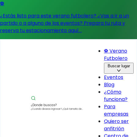
⚽
¿Estás listo para este verano futbolero? ¿Vas a ir a un
partido o a alguno de los eventos?
Prepara tu ruta y
reserva tu estacionamiento aquí.
.
⚽ Verano
Futbolero
Buscar lugar
Eventos
Blog
¿Cómo
funciona?
¿Donde buscas?
Para
¿Cuando deseas ingresar?
¿Qué tamaño de
empresas
vehículo?
Quiero ser
anfitrión
Centro de