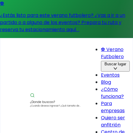
⚽
¿Estás listo para este verano futbolero? ¿Vas a ir a un
partido o a alguno de los eventos?
Prepara tu ruta y
reserva tu estacionamiento aquí.
.
⚽ Verano
Futbolero
Buscar lugar
Eventos
Blog
¿Cómo
funciona?
¿Donde buscas?
Para
¿Cuando deseas ingresar?
¿Qué tamaño de
empresas
vehículo?
Quiero ser
anfitrión
Centro de