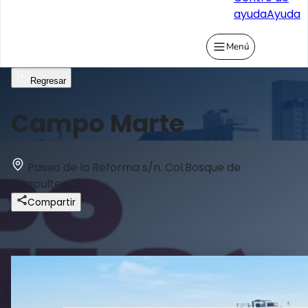
ayuda
Ayuda
Menú
Regresar
Campo Marte
Paseo de la Reforma s/n. Col.Bosque de
Chapultepec
Compartir