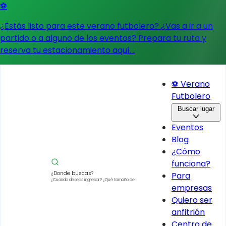
⚽
¿Estás listo para este verano futbolero? ¿Vas a ir a un
partido o a alguno de los eventos?
Prepara tu ruta y
reserva tu estacionamiento aquí.
.
⚽ Verano
Futbolero
Buscar lugar
Eventos
Blog
¿Cómo
funciona?
¿Donde buscas?
Para
¿Cuando deseas ingresar?
¿Qué tamaño de
empresas
vehículo?
Quiero ser
anfitrión
Centro de