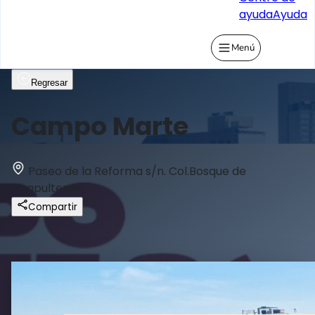
ayuda
Ayuda
Menú
Regresar
Campo Marte
Paseo de la Reforma s/n. Col.Bosque de
Chapultepec
Compartir