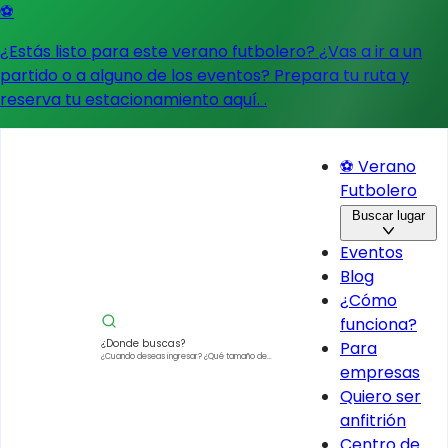
⚽
¿Estás listo para este verano futbolero? ¿Vas a ir a un
partido o a alguno de los eventos?
Prepara tu ruta y
reserva tu estacionamiento aquí.
.
⚽ Verano
Futbolero
Buscar lugar
Eventos
Blog
¿Cómo
funciona?
¿Donde buscas?
Para
¿Cuando deseas ingresar?
¿Qué tamaño de
empresas
vehículo?
Quiero ser
anfitrión
Centro de