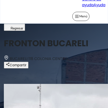
ayuda
Ayuda
Menú
Regresar
FRONTON BUCARELI
BUCARELI 118 COLONIA CENTRO
Compartir