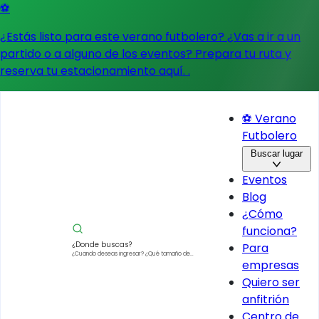
⚽
¿Estás listo para este verano futbolero? ¿Vas a ir a un
partido o a alguno de los eventos?
Prepara tu ruta y
reserva tu estacionamiento aquí.
.
⚽ Verano
Futbolero
Buscar lugar
Eventos
Blog
¿Cómo
funciona?
¿Donde buscas?
Para
¿Cuando deseas ingresar?
¿Qué tamaño de
empresas
vehículo?
Quiero ser
anfitrión
Centro de