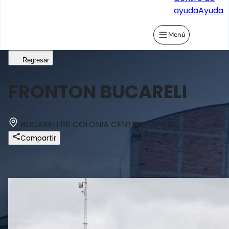
ayuda
Ayuda
Menú
Regresar
FRONTON BUCARELI
BUCARELI 118 COLONIA CENTRO
Compartir