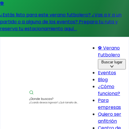
⚽
¿Estás listo para este verano futbolero? ¿Vas a ir a un
partido o a alguno de los eventos?
Prepara tu ruta y
reserva tu estacionamiento aquí.
.
⚽ Verano
Futbolero
Buscar lugar
Eventos
Blog
¿Cómo
funciona?
¿Donde buscas?
Para
¿Cuando deseas ingresar?
¿Qué tamaño de
empresas
vehículo?
Quiero ser
anfitrión
Centro de