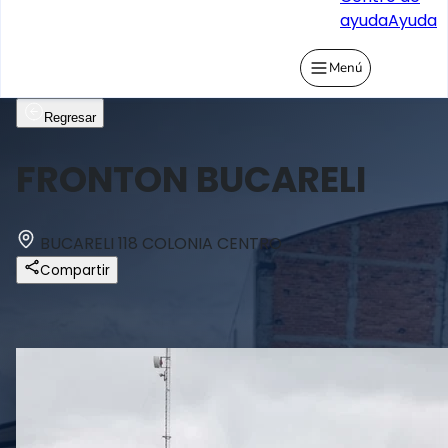
ayuda
Ayuda
Menú
Regresar
FRONTON BUCARELI
BUCARELI 118 COLONIA CENTRO
Compartir