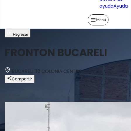
ayuda
Ayuda
Menú
Regresar
FRONTON BUCARELI
BUCARELI 118 COLONIA CENTRO
Compartir