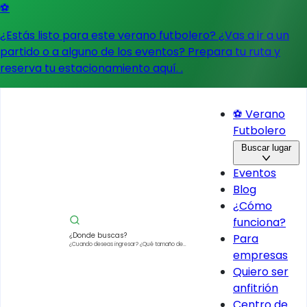
⚽
¿Estás listo para este verano futbolero? ¿Vas a ir a un
partido o a alguno de los eventos?
Prepara tu ruta y
reserva tu estacionamiento aquí.
.
⚽ Verano
Futbolero
Buscar lugar
Eventos
Blog
¿Cómo
funciona?
¿Donde buscas?
Para
¿Cuando deseas ingresar?
¿Qué tamaño de
empresas
vehículo?
Quiero ser
anfitrión
Centro de