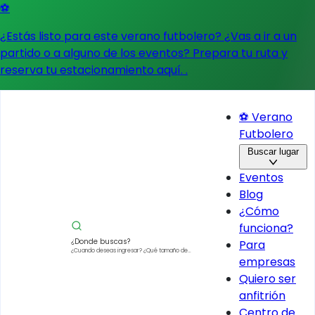
⚽
¿Estás listo para este verano futbolero? ¿Vas a ir a un
partido o a alguno de los eventos?
Prepara tu ruta y
reserva tu estacionamiento aquí.
.
⚽ Verano
Futbolero
Buscar lugar
Eventos
Blog
¿Cómo
funciona?
¿Donde buscas?
Para
¿Cuando deseas ingresar?
¿Qué tamaño de
empresas
vehículo?
Quiero ser
anfitrión
Centro de