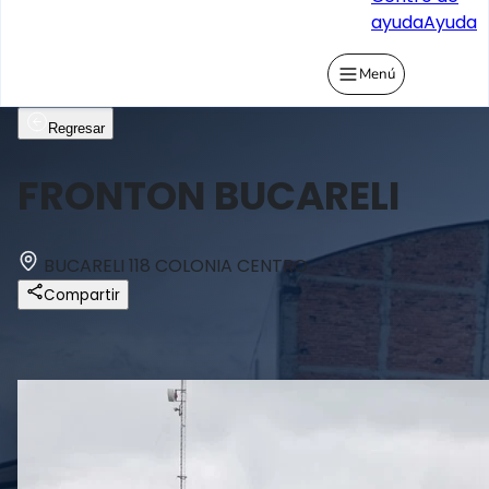
ayuda
Ayuda
Menú
Regresar
FRONTON BUCARELI
BUCARELI 118 COLONIA CENTRO
Compartir