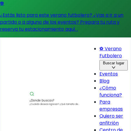
⚽
¿Estás listo para este verano futbolero? ¿Vas a ir a un
partido o a alguno de los eventos?
Prepara tu ruta y
reserva tu estacionamiento aquí.
.
⚽ Verano
Futbolero
Buscar lugar
Eventos
Blog
¿Cómo
funciona?
¿Donde buscas?
Para
¿Cuando deseas ingresar?
¿Qué tamaño de
empresas
vehículo?
Quiero ser
anfitrión
Centro de