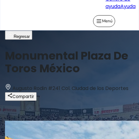
ayuda
Ayuda
Menú
Regresar
Monumental Plaza De
Toros México
Augusto Rodin #241 Col. Ciudad de los Deportes
Compartir