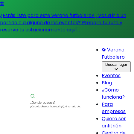
⚽
¿Estás listo para este verano futbolero? ¿Vas a ir a un
partido o a alguno de los eventos?
Prepara tu ruta y
reserva tu estacionamiento aquí.
.
⚽ Verano
Futbolero
Buscar lugar
Eventos
Blog
¿Cómo
funciona?
¿Donde buscas?
Para
¿Cuando deseas ingresar?
¿Qué tamaño de
empresas
vehículo?
Quiero ser
anfitrión
Centro de