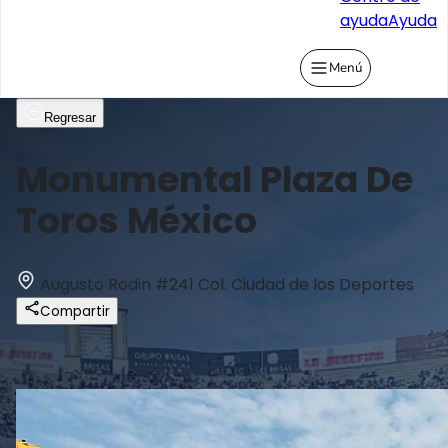
ayuda
Ayuda
Menú
Regresar
Monumental Plaza De
Toros México
Augusto Rodin #241 Col. Ciudad de los Deportes
Compartir