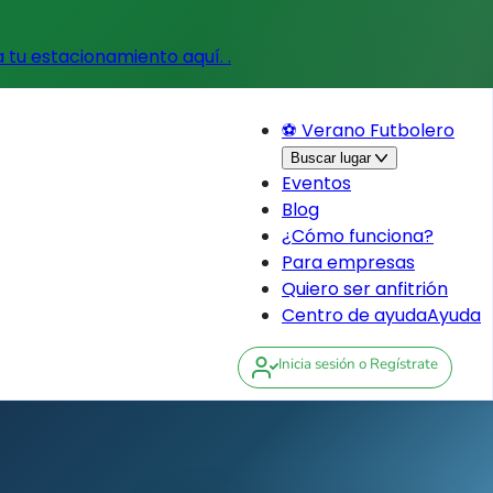
a tu estacionamiento aquí.
.
⚽ Verano Futbolero
Buscar lugar
Eventos
Blog
¿Cómo funciona?
Para empresas
Quiero ser anfitrión
Centro de ayuda
Ayuda
Inicia sesión
o Regístrate