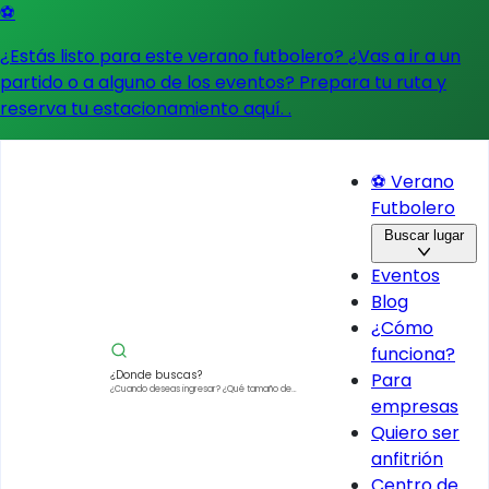
⚽
¿Estás listo para este verano futbolero? ¿Vas a ir a un
partido o a alguno de los eventos?
Prepara tu ruta y
reserva tu estacionamiento aquí.
.
⚽ Verano
Futbolero
Buscar lugar
Eventos
Blog
¿Cómo
funciona?
¿Donde buscas?
Para
¿Cuando deseas ingresar?
¿Qué tamaño de
empresas
vehículo?
Quiero ser
anfitrión
Centro de