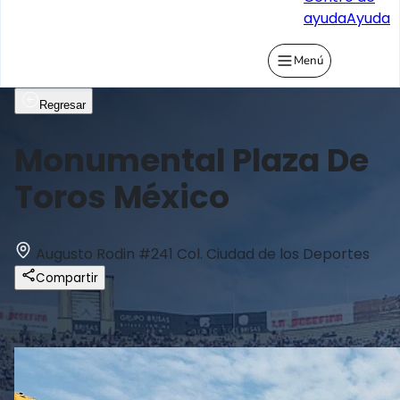
ayuda
Ayuda
Menú
Regresar
Monumental Plaza De
Toros México
Augusto Rodin #241 Col. Ciudad de los Deportes
Compartir