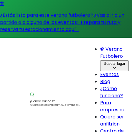
⚽
¿Estás listo para este verano futbolero? ¿Vas a ir a un
partido o a alguno de los eventos?
Prepara tu ruta y
reserva tu estacionamiento aquí.
.
⚽ Verano
Futbolero
Buscar lugar
Eventos
Blog
¿Cómo
funciona?
¿Donde buscas?
Para
¿Cuando deseas ingresar?
¿Qué tamaño de
empresas
vehículo?
Quiero ser
anfitrión
Centro de