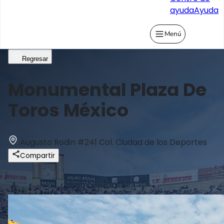
ayuda
Ayuda
Menú
Regresar
Monumental Plaza De
Toros México
Augusto Rodin #241 Col. Ciudad de los Deportes
Compartir