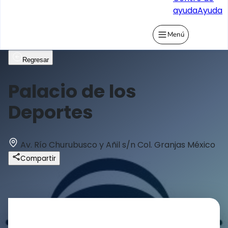
ayuda
Ayuda
Menú
Regresar
Palacio de los
Deportes
Av. Río Churubusco y Añil s/n Col. Granjas México
Compartir