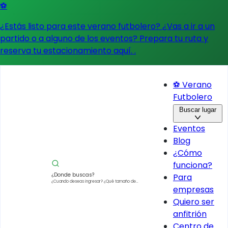
⚽
¿Estás listo para este verano futbolero? ¿Vas a ir a un
partido o a alguno de los eventos?
Prepara tu ruta y
reserva tu estacionamiento aquí.
.
⚽ Verano
Futbolero
Buscar lugar
Eventos
Blog
¿Cómo
funciona?
¿Donde buscas?
Para
¿Cuando deseas ingresar?
¿Qué tamaño de
empresas
vehículo?
Quiero ser
anfitrión
Centro de