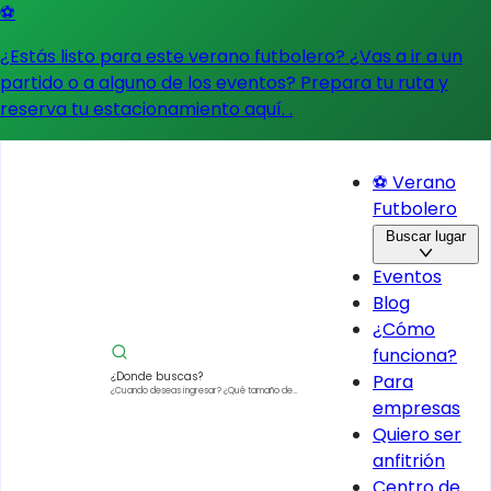
⚽
¿Estás listo para este verano futbolero? ¿Vas a ir a un
partido o a alguno de los eventos?
Prepara tu ruta y
reserva tu estacionamiento aquí.
.
⚽ Verano
Futbolero
Buscar lugar
Eventos
Blog
¿Cómo
funciona?
¿Donde buscas?
Para
¿Cuando deseas ingresar?
¿Qué tamaño de
empresas
vehículo?
Quiero ser
anfitrión
Centro de