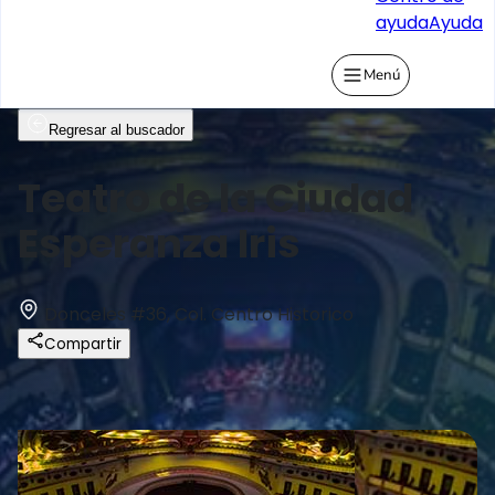
ayuda
Ayuda
Menú
Regresar al buscador
Teatro de la Ciudad
Esperanza Iris
Donceles #36, Col. Centro Historico
Compartir