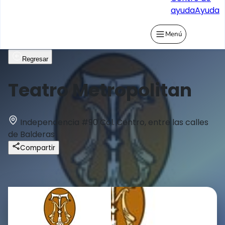
ayuda
Ayuda
Menú
Regresar
Teatro Metropolitan
Independencia #90 Col. Centro, entre las calles
de Balderas
Compartir