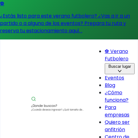
⚽
¿Estás listo para este verano futbolero? ¿Vas a ir a un
partido o a alguno de los eventos?
Prepara tu ruta y
reserva tu estacionamiento aquí.
.
⚽ Verano
Futbolero
Buscar lugar
Eventos
Blog
¿Cómo
funciona?
¿Donde buscas?
Para
¿Cuando deseas ingresar?
¿Qué tamaño de
empresas
vehículo?
Quiero ser
anfitrión
Centro de