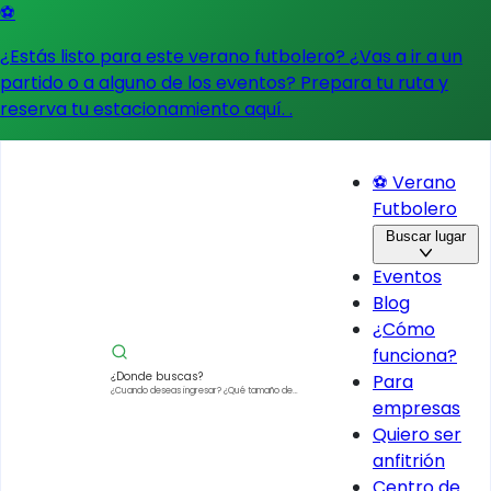
⚽
¿Estás listo para este verano futbolero? ¿Vas a ir a un
partido o a alguno de los eventos?
Prepara tu ruta y
reserva tu estacionamiento aquí.
.
⚽ Verano
Futbolero
Buscar lugar
Eventos
Blog
¿Cómo
funciona?
¿Donde buscas?
Para
¿Cuando deseas ingresar?
¿Qué tamaño de
empresas
vehículo?
Quiero ser
anfitrión
Centro de