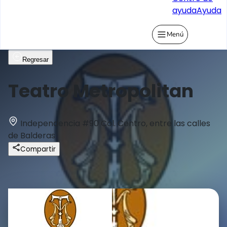
ayuda
Ayuda
Menú
Regresar
Teatro Metropolitan
Independencia #90 Col. Centro, entre las calles
de Balderas
Compartir