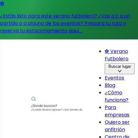
⚽
¿Estás listo para este verano futbolero? ¿Vas a ir a un
partido o a alguno de los eventos?
Prepara tu ruta y
reserva tu estacionamiento aquí.
.
⚽ Verano
Futbolero
Buscar lugar
Eventos
Blog
¿Cómo
funciona?
¿Donde buscas?
Para
¿Cuando deseas ingresar?
¿Qué tamaño de
empresas
vehículo?
Quiero ser
anfitrión
Centro de