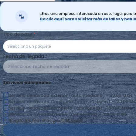
¿Eres una empresa interesada en este lugar para 
Da clic aquí para solicitar más detalles y hab
Tipo de pase
Selecciona un paquete
Fecha de llegada
*
Selecciona fecha de llegada
Servicios adicionales
Servicio de lavado exterior (auto mediano) - 80.00 MXN
Servicio de lavado Completo (auto mediano) - 120.00 M
Servicio de lavado completo (camioneta) - 150.00 MXN
Servicio de lavado exterior (camioneta) - 100.00 MXN
Acepto los términos y condiciones