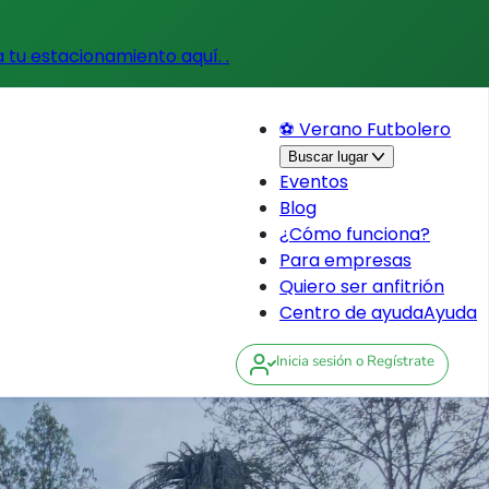
a tu estacionamiento aquí.
.
⚽ Verano Futbolero
Buscar lugar
Eventos
Blog
¿Cómo funciona?
Para empresas
Quiero ser anfitrión
Centro de ayuda
Ayuda
Inicia sesión
o Regístrate