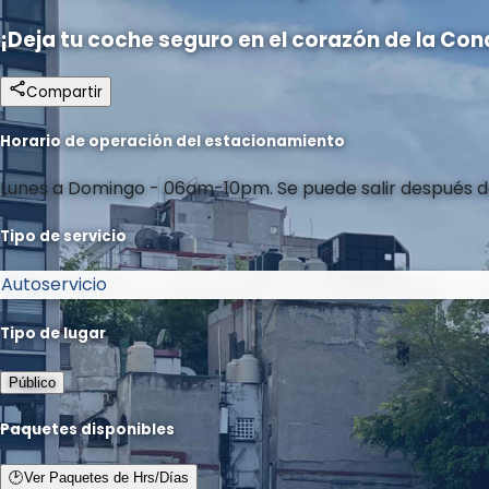
¡Deja tu coche seguro en el corazón de la Cond
Compartir
Horario de operación del estacionamiento
Lunes a Domingo - 06am-10pm. Se puede salir después de
Tipo de servicio
Autoservicio
Tipo de lugar
Público
Paquetes disponibles
🕑
Ver Paquetes de Hrs/Días