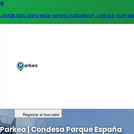
⚽
¿Estás listo para este verano futbolero? ¿Vas a ir a un p
Regresar al buscador
Parkeo | Condesa Parque España