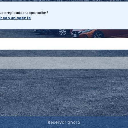
tus empleados u operación?
lar con un agente
XN
Reservar ahora