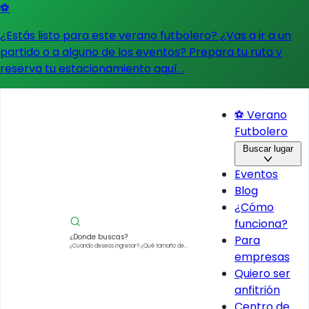
⚽
¿Estás listo para este verano futbolero? ¿Vas a ir a un
partido o a alguno de los eventos?
Prepara tu ruta y
reserva tu estacionamiento aquí.
.
⚽ Verano
Futbolero
Buscar lugar
Eventos
Blog
¿Cómo
funciona?
¿Donde buscas?
Para
¿Cuando deseas ingresar?
¿Qué tamaño de
empresas
vehículo?
Quiero ser
anfitrión
Centro de