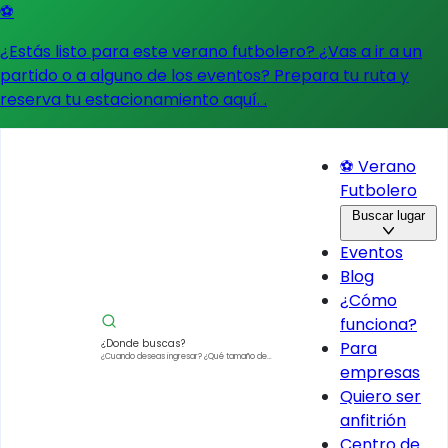
⚽
¿Estás listo para este verano futbolero? ¿Vas a ir a un
partido o a alguno de los eventos?
Prepara tu ruta y
reserva tu estacionamiento aquí.
.
⚽ Verano
Futbolero
Buscar lugar
Eventos
Blog
¿Cómo
funciona?
¿Donde buscas?
Para
¿Cuando deseas ingresar?
¿Qué tamaño de
empresas
vehículo?
Quiero ser
anfitrión
Centro de