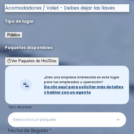
Acomodadores / Valet - Debes dejar las llaves
Tipo de lugar
Público
Paquetes disponibles
🕑
Ver Paquetes de Hrs/Días
¿Eres una empresa interesada en este lugar
para tus empleados u operación?
Da clic aquí para solicitar más detalles
y hablar con un agente
Tipo de pase
Selecciona un paquete
Fecha de llegada
*