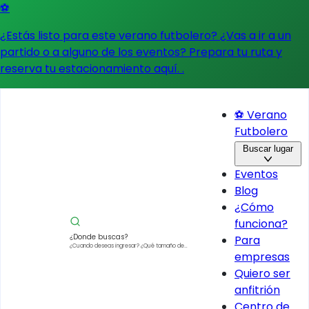
⚽
¿Estás listo para este verano futbolero? ¿Vas a ir a un
partido o a alguno de los eventos?
Prepara tu ruta y
reserva tu estacionamiento aquí.
.
⚽ Verano
Futbolero
Buscar lugar
Eventos
Blog
¿Cómo
funciona?
¿Donde buscas?
Para
¿Cuando deseas ingresar?
¿Qué tamaño de
empresas
vehículo?
Quiero ser
anfitrión
Centro de