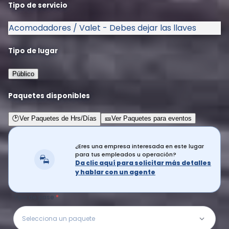
Tipo de servicio
Acomodadores / Valet - Debes dejar las llaves
Tipo de lugar
Público
Paquetes disponibles
🕑
Ver Paquetes de Hrs/Días
🎫
Ver Paquetes para eventos
¿Eres una empresa interesada en este lugar
para tus empleados u operación?
Da clic aquí para solicitar más detalles
y hablar con un agente
Tipo de pase
Selecciona un paquete