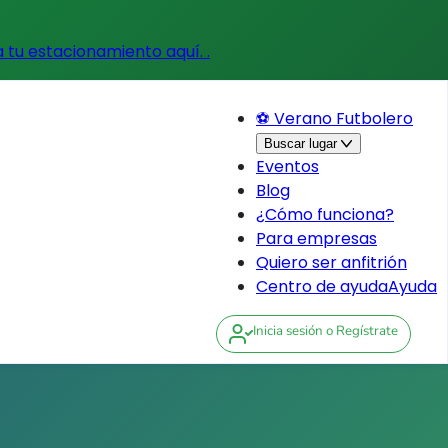
a tu estacionamiento aquí.
.
⚽ Verano Futbolero
Buscar lugar
Eventos
Blog
¿Cómo funciona?
Para empresas
Quiero ser anfitrión
Centro de ayuda
Ayuda
Inicia sesión
o Regístrate