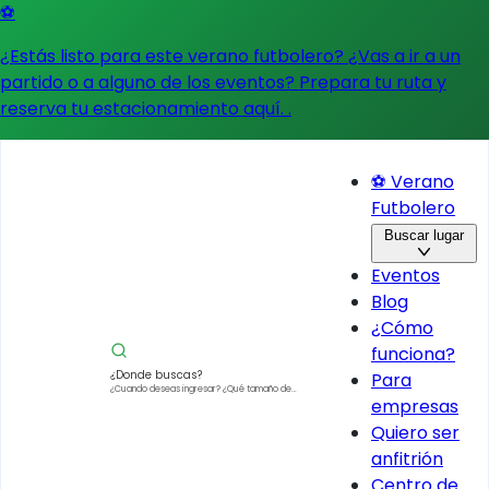
⚽
¿Estás listo para este verano futbolero? ¿Vas a ir a un
partido o a alguno de los eventos?
Prepara tu ruta y
reserva tu estacionamiento aquí.
.
⚽ Verano
Futbolero
Buscar lugar
Eventos
Blog
¿Cómo
funciona?
¿Donde buscas?
Para
¿Cuando deseas ingresar?
¿Qué tamaño de
empresas
vehículo?
Quiero ser
anfitrión
Centro de