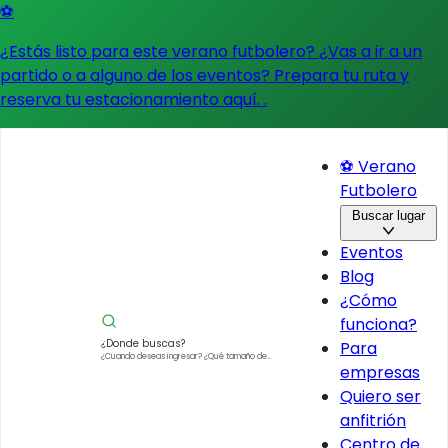
⚽
¿Estás listo para este verano futbolero? ¿Vas a ir a un
partido o a alguno de los eventos?
Prepara tu ruta y
reserva tu estacionamiento aquí.
.
⚽ Verano
Futbolero
Buscar lugar
Eventos
Blog
¿Cómo
funciona?
¿Donde buscas?
Para
¿Cuando deseas ingresar?
¿Qué tamaño de
empresas
vehículo?
Quiero ser
anfitrión
Centro de