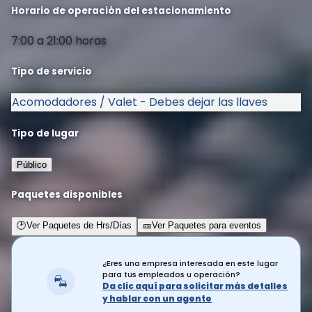
Horario de operación del estacionamiento
7:00 a 21:00 horas
Tipo de servicio
Acomodadores / Valet - Debes dejar las llaves
Tipo de lugar
Público
Paquetes disponibles
🕑
Ver Paquetes de Hrs/Días
🎫
Ver Paquetes para eventos
¿Eres una empresa interesada en este lugar
para tus empleados u operación?
Da clic aquí para solicitar más detalles
y hablar con un agente