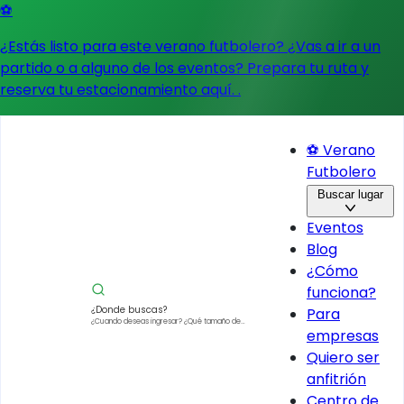
⚽
¿Estás listo para este verano futbolero? ¿Vas a ir a un
partido o a alguno de los eventos?
Prepara tu ruta y
reserva tu estacionamiento aquí.
.
⚽ Verano
Futbolero
Buscar lugar
Eventos
Blog
¿Cómo
funciona?
¿Donde buscas?
Para
¿Cuando deseas ingresar?
¿Qué tamaño de
empresas
vehículo?
Quiero ser
anfitrión
Centro de