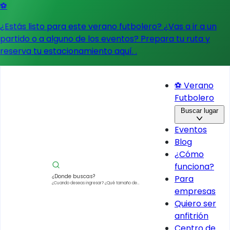
⚽
¿Estás listo para este verano futbolero? ¿Vas a ir a un
partido o a alguno de los eventos?
Prepara tu ruta y
reserva tu estacionamiento aquí.
.
⚽ Verano
Futbolero
Buscar lugar
Eventos
Blog
¿Cómo
funciona?
¿Donde buscas?
Para
¿Cuando deseas ingresar?
¿Qué tamaño de
empresas
vehículo?
Quiero ser
anfitrión
Centro de