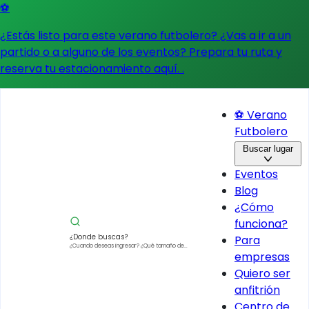
⚽
¿Estás listo para este verano futbolero? ¿Vas a ir a un
partido o a alguno de los eventos?
Prepara tu ruta y
reserva tu estacionamiento aquí.
.
⚽ Verano
Futbolero
Buscar lugar
Eventos
Blog
¿Cómo
funciona?
¿Donde buscas?
Para
¿Cuando deseas ingresar?
¿Qué tamaño de
empresas
vehículo?
Quiero ser
anfitrión
Centro de