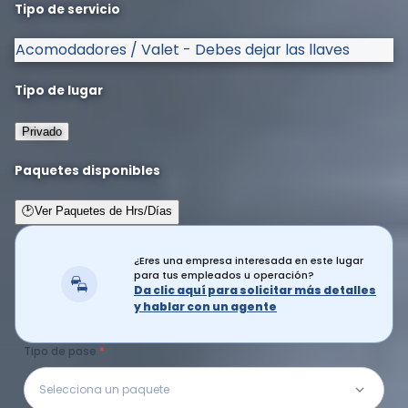
Tipo de servicio
Acomodadores / Valet - Debes dejar las llaves
Tipo de lugar
Privado
Paquetes disponibles
🕑
Ver Paquetes de Hrs/Días
¿Eres una empresa interesada en este lugar
para tus empleados u operación?
Da clic aquí para solicitar más detalles
y hablar con un agente
Tipo de pase
Selecciona un paquete