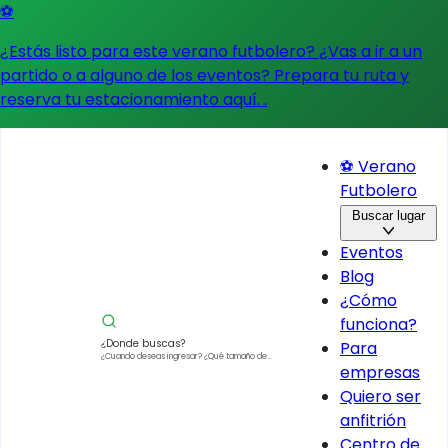
⚽
¿Estás listo para este verano futbolero? ¿Vas a ir a un
partido o a alguno de los eventos?
Prepara tu ruta y
reserva tu estacionamiento aquí.
.
⚽ Verano
Futbolero
Buscar lugar
Eventos
Blog
¿Cómo
funciona?
¿Donde buscas?
Para
¿Cuando deseas ingresar?
¿Qué tamaño de
empresas
vehículo?
Quiero ser
anfitrión
Centro de