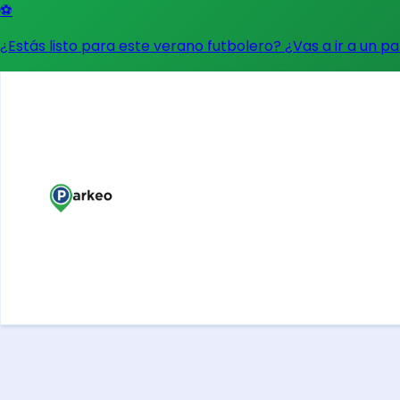
⚽
¿Estás listo para este verano futbolero? ¿Vas a ir a un p