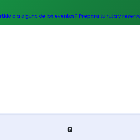
artido o a alguno de los eventos?
Prepara tu ruta y reserv
🅿️