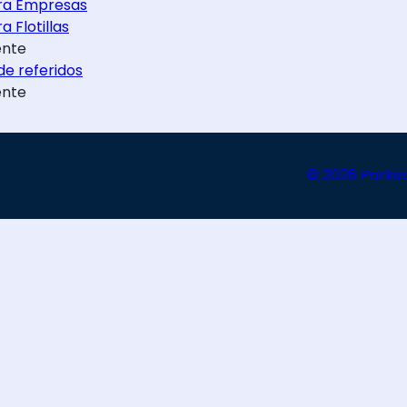
ra Empresas
a Flotillas
nte
e referidos
nte
© 2026 Parke