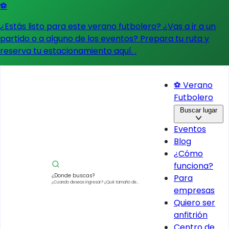
⚽
¿Estás listo para este verano futbolero? ¿Vas a ir a un
partido o a alguno de los eventos?
Prepara tu ruta y
reserva tu estacionamiento aquí.
.
⚽ Verano
Futbolero
Buscar lugar
Eventos
Blog
¿Cómo
funciona?
¿Donde buscas?
Para
¿Cuando deseas ingresar?
¿Qué tamaño de
empresas
vehículo?
Quiero ser
anfitrión
Centro de