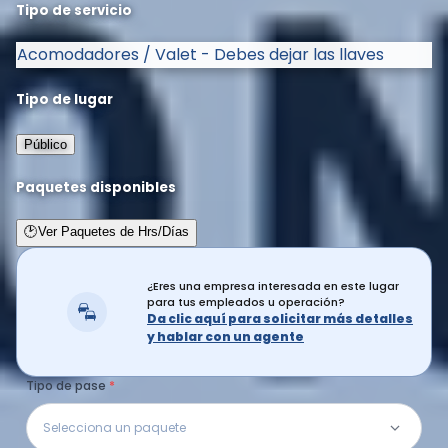
Tipo de servicio
Acomodadores / Valet - Debes dejar las llaves
Tipo de lugar
Público
Paquetes disponibles
🕑
Ver Paquetes de Hrs/Días
¿Eres una empresa interesada en este lugar
para tus empleados u operación?
Da clic aquí para solicitar más detalles
y hablar con un agente
Tipo de pase
Selecciona un paquete