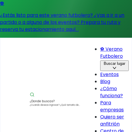
⚽
¿Estás listo para este verano futbolero? ¿Vas a ir a un
partido o a alguno de los eventos?
Prepara tu ruta y
reserva tu estacionamiento aquí.
.
⚽ Verano
Futbolero
Buscar lugar
Eventos
Blog
¿Cómo
funciona?
¿Donde buscas?
Para
¿Cuando deseas ingresar?
¿Qué tamaño de
empresas
vehículo?
Quiero ser
anfitrión
Centro de