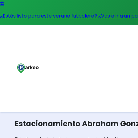
⚽
¿Estás listo para este verano futbolero? ¿Vas a ir a un p
Estacionamiento Abraham Gonzá