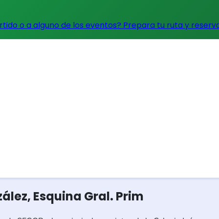
artido o a alguno de los eventos?
Prepara tu ruta y reserv
lez, Esquina Gral. Prim