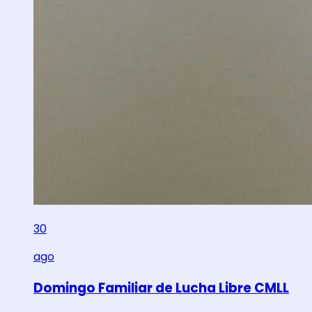
30
ago
Domingo Familiar de Lucha Libre CMLL