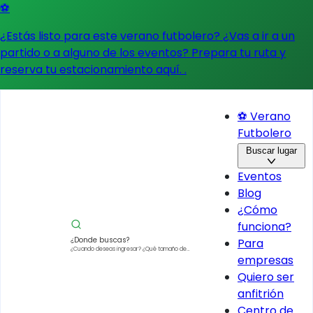
⚽
¿Estás listo para este verano futbolero? ¿Vas a ir a un
partido o a alguno de los eventos?
Prepara tu ruta y
reserva tu estacionamiento aquí.
.
⚽ Verano
Futbolero
Buscar lugar
Eventos
Blog
¿Cómo
funciona?
¿Donde buscas?
Para
¿Cuando deseas ingresar?
¿Qué tamaño de
empresas
vehículo?
Quiero ser
anfitrión
Centro de