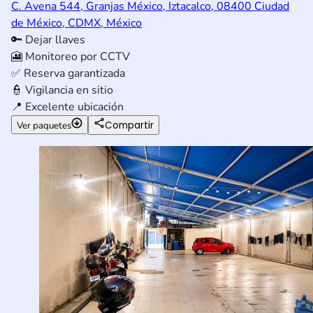
C. Avena 544, Granjas México, Iztacalco, 08400 Ciudad
de México, CDMX, México
🔑
Dejar llaves
🎦
Monitoreo por CCTV
✅
Reserva garantizada
👮
Vigilancia en sitio
📍
Excelente ubicación
Compartir
Ver paquetes