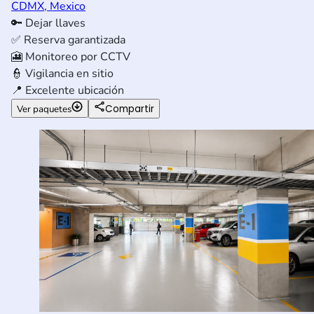
CDMX, Mexico
🔑
Dejar llaves
✅
Reserva garantizada
🎦
Monitoreo por CCTV
👮
Vigilancia en sitio
📍
Excelente ubicación
Compartir
Ver paquetes