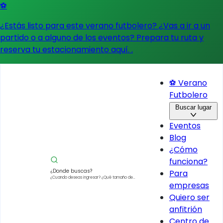
⚽
¿Estás listo para este verano futbolero? ¿Vas a ir a un
partido o a alguno de los eventos?
Prepara tu ruta y
reserva tu estacionamiento aquí.
.
⚽ Verano
Futbolero
Buscar lugar
Eventos
Blog
¿Cómo
funciona?
¿Donde buscas?
Para
¿Cuando deseas ingresar?
¿Qué tamaño de
empresas
vehículo?
Quiero ser
anfitrión
Centro de