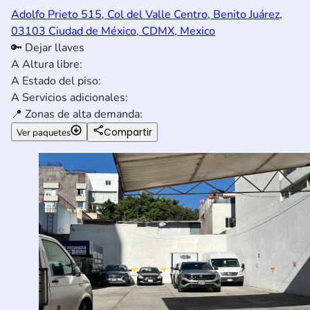
Adolfo Prieto 515, Col del Valle Centro, Benito Juárez,
03103 Ciudad de México, CDMX, Mexico
🔑
Dejar llaves
A
Altura libre:
A
Estado del piso:
A
Servicios adicionales:
📍
Zonas de alta demanda:
Compartir
Ver paquetes