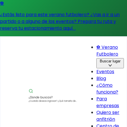
⚽
¿Estás listo para este verano futbolero? ¿Vas a ir a un
partido o a alguno de los eventos?
Prepara tu ruta y
reserva tu estacionamiento aquí.
.
⚽ Verano
Futbolero
Buscar lugar
Eventos
Blog
¿Cómo
funciona?
¿Donde buscas?
Para
¿Cuando deseas ingresar?
¿Qué tamaño de
empresas
vehículo?
Quiero ser
anfitrión
Centro de