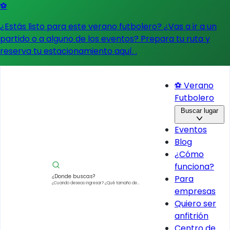
⚽
¿Estás listo para este verano futbolero? ¿Vas a ir a un
partido o a alguno de los eventos?
Prepara tu ruta y
reserva tu estacionamiento aquí.
.
⚽ Verano
Futbolero
Buscar lugar
Eventos
Blog
¿Cómo
funciona?
¿Donde buscas?
Para
¿Cuando deseas ingresar?
¿Qué tamaño de
empresas
vehículo?
Quiero ser
anfitrión
Centro de